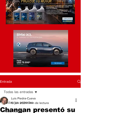
Entrada
Todas las entradas
Luis Piedra-Cueva
Todas las entradas
13 jun 2024
1 min de lectura
Changan presentó su
Todo noticias