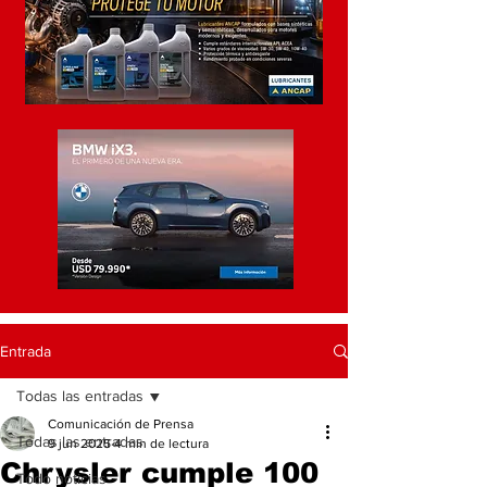
Entrada
Todas las entradas
Comunicación de Prensa
Todas las entradas
9 jun 2025
4 min de lectura
Chrysler cumple 100
Todo noticias