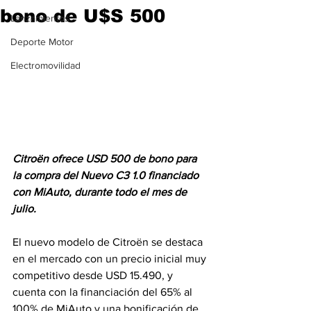
bono de U$S 500
Lanzamientos
Deporte Motor
Electromovilidad
Citroën ofrece USD 500 de bono para 
la compra del Nuevo C3 1.0 financiado 
con MiAuto, durante todo el mes de 
julio.
El nuevo modelo de Citroën se destaca 
en el mercado con un precio inicial muy 
competitivo desde USD 15.490, y 
cuenta con la financiación del 65% al 
100% de MiAuto y una bonificación de 