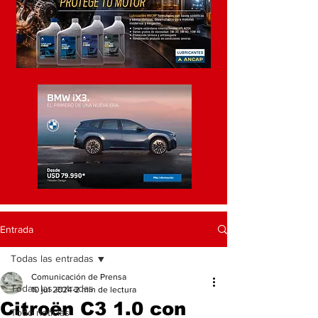
Entrada
Todas las entradas
Comunicación de Prensa
Todas las entradas
10 jul 2024
2 min de lectura
Citroën C3 1.0 con
Todo noticias