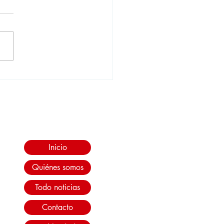
vrolet: cuando el
paldo también forma
e del vehículo
Inicio
Quiénes somos
Todo noticias
Contacto