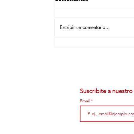
Escribir un comentario...
De no creer: Ferrari
aumenta la rentabilidad,
con la llegada del Luce
Suscribite a nuestro 
Email