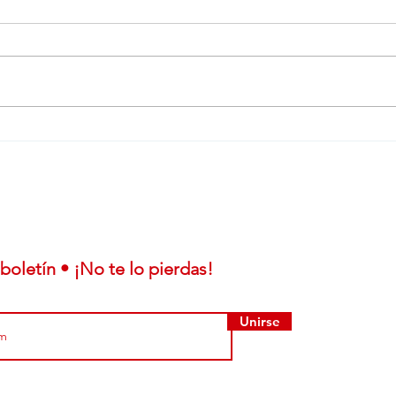
Nissan e‑POWER
Che
res
obtiene Récord
part
Guinness completando
1.980 km sin
reabastecimiento
boletín • ¡No te lo pierdas!
Unirse