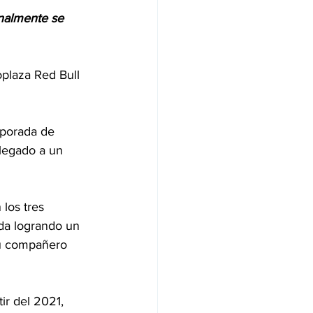
inalmente se 
plaza Red Bull 
mporada de 
llegado a un 
los tres 
da logrando un 
su compañero 
ir del 2021, 