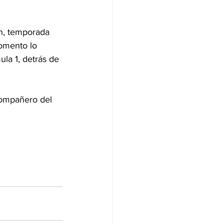
in, temporada 
omento lo 
la 1, detrás de 
compañero del 