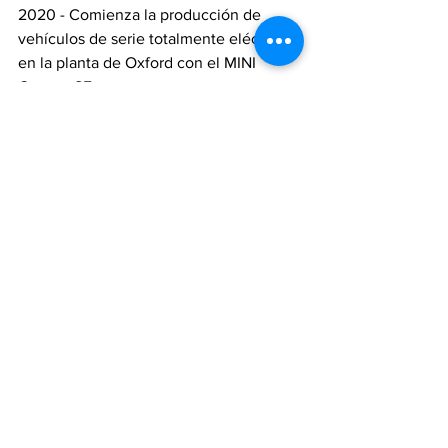
2020 - Comienza la producción de 
vehículos de serie totalmente eléctricos 
en la planta de Oxford con el MINI 
Cooper SE.
2021 - Nueva edición del MINI de 3 
puertas, 5 puertas y MINI Convertible.
2023 - El amanecer de una nueva era 
con el nuevo MINI: presentación de una 
nueva generación del MINI Cooper y 
MINI Countryman, ambos disponibles 
como modelos totalmente eléctricos.
2024 - Con el MINI Aceman, la marca 
presenta un modelo completamente 
nuevo: el primer modelo crossover en 
el segmento premium de la clase de 
automóviles pequeños.