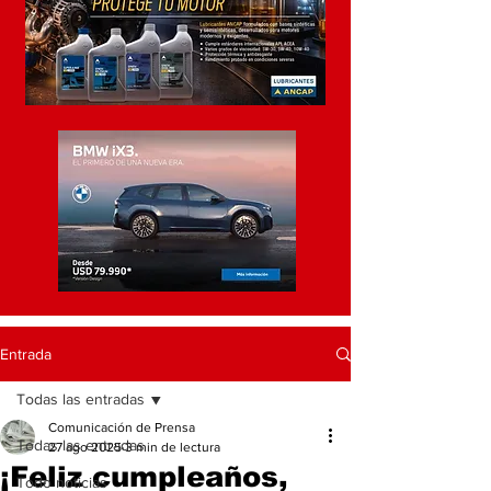
Entrada
Todas las entradas
Comunicación de Prensa
Todas las entradas
27 ago 2025
3 min de lectura
¡Feliz cumpleaños,
Todo noticias