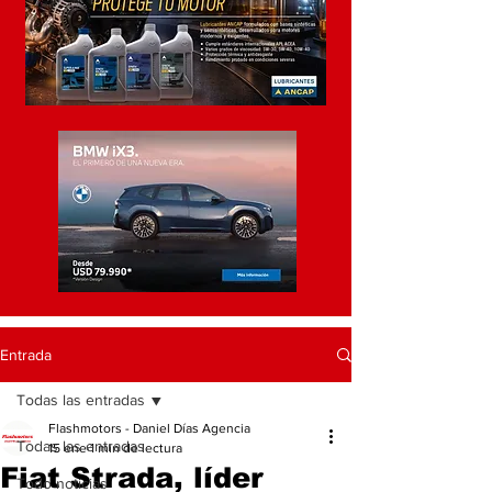
Entrada
Todas las entradas
Flashmotors - Daniel Días Agencia
Todas las entradas
15 ene
1 min de lectura
Fiat Strada, líder
Todo noticias