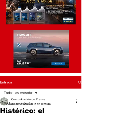
Entrada
Todas las entradas
Comunicación de Prensa
Todas las entradas
20 oct 2025
2 min de lectura
Histórico: el
Todo noticias