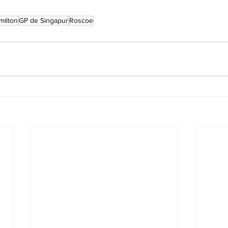
milton
GP de Singapur
Roscoe