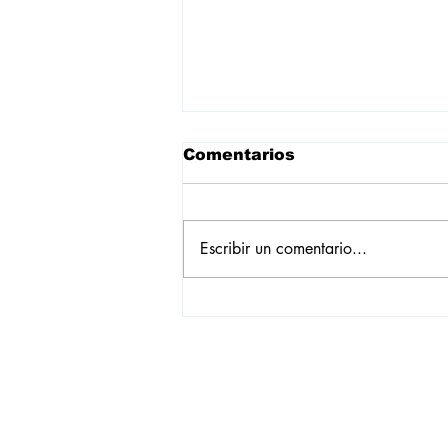
Comentarios
Escribir un comentario...
Empadronamientos de
julio: leve baja, con más
marcas registrada y
Chevrolet como líder