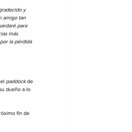
gradecido y 
n amigo tan 
uardaré para 
cias más 
or la pérdida 
el 
paddock
 de 
u dueño a lo 
róximo fin de 