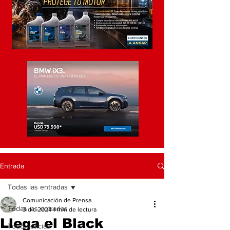
Entrada
Todas las entradas
Comunicación de Prensa
Todas las entradas
3 dic 2024
1 min de lectura
Llega el Black
Todo noticias