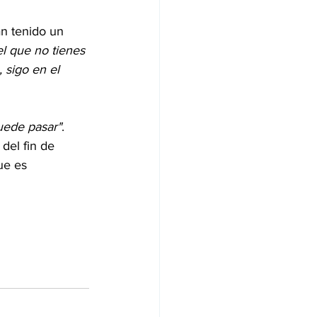
n tenido un 
l que no tienes 
 sigo en el 
uede pasar"
. 
del fin de 
ue es 