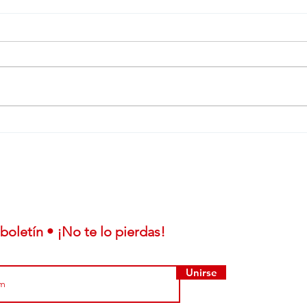
Lanzamiento local: JMC
Emp
Grand Avenue suma
juli
variantes Off Road y
mar
automática en Uruguay
Che
boletín • ¡No te lo pierdas!
Unirse