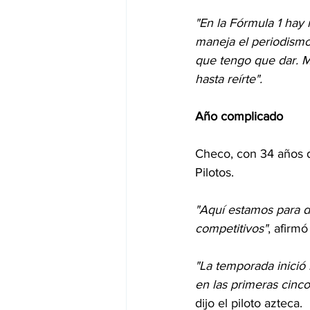
"En la Fórmula 1 ha
maneja el periodismo
que tengo que dar. M
hasta reírte".
Año complicado
Checo, con 34 años d
Pilotos.
"Aquí estamos para d
competitivos"
, afirm
"La temporada inició 
en las primeras cinco
dijo el piloto azteca.