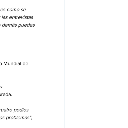
ces cómo se 
las entrevistas 
lo demás puedes 
o Mundial de 
r 
orada.
cuatro podios 
los problemas",