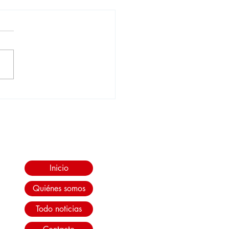
adronamientos de
o: leve baja, con más
cas registradas y
vrolet como líder
Inicio
Quiénes somos
Todo noticias