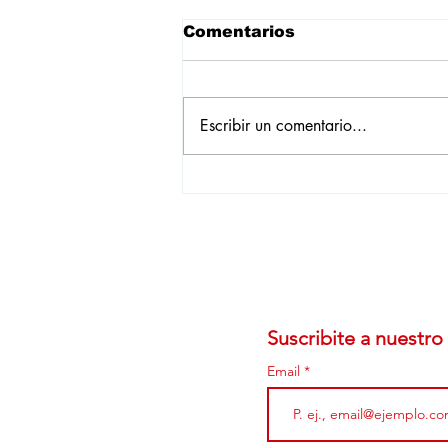
Comentarios
Escribir un comentario...
Lanzamiento local: con
aires de nostalgia, llegó
Microlino a Uruguay
Suscribite a nuestro 
Email