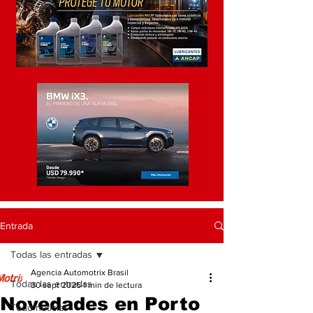
Entrada
Todas las entradas
Agencia Automotrix Brasil
Todas las entradas
30 sept 2025
1 min de lectura
Novedades en Porto
Todo noticias