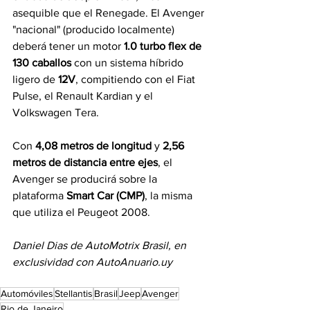
asequible que el Renegade. El Avenger 
"nacional" (producido localmente) 
deberá tener un motor 
1.0 turbo flex de 
130 caballos
 con un sistema híbrido 
ligero de 
12V
, compitiendo con el Fiat 
Pulse, el Renault Kardian y el 
Volkswagen Tera. 
Con 
4,08 metros de longitud
 y 
2,56 
metros de distancia entre ejes
, el 
Avenger se producirá sobre la 
plataforma 
Smart Car (CMP)
, la misma 
que utiliza el Peugeot 2008.
Daniel Dias de AutoMotrix Brasil, en 
exclusividad con 
AutoAnuario.uy
Automóviles
Stellantis
Brasil
Jeep
Avenger
Rio de Janeiro