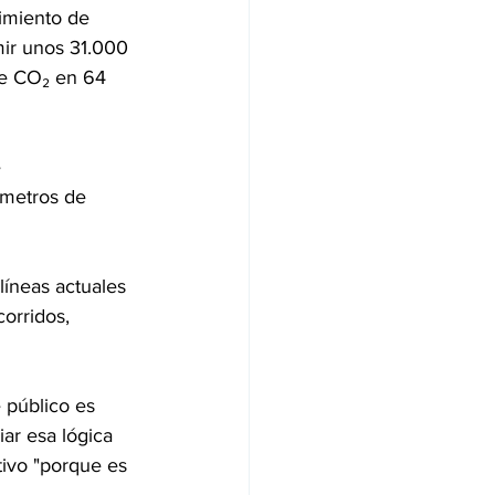
imiento de 
mir unos 31.000 
de CO₂ en 64 
 
metros de 
líneas actuales 
orridos, 
 público es 
ar esa lógica 
tivo "porque es 