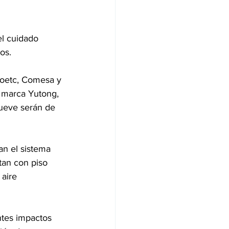
el cuidado 
os.
Coetc, Comesa y 
 marca Yutong, 
nueve serán de 
an el sistema 
tan con piso 
aire 
ntes impactos 