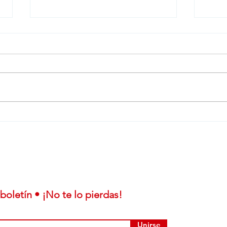
A pesar de Trump, Kia
De n
invierte en México para
aum
fabricar el eléctrico EV3
con 
boletín • ¡No te lo pierdas!
Unirse