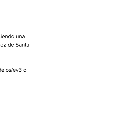
ciendo una 
dez de Santa 
elos/ev3
 o 