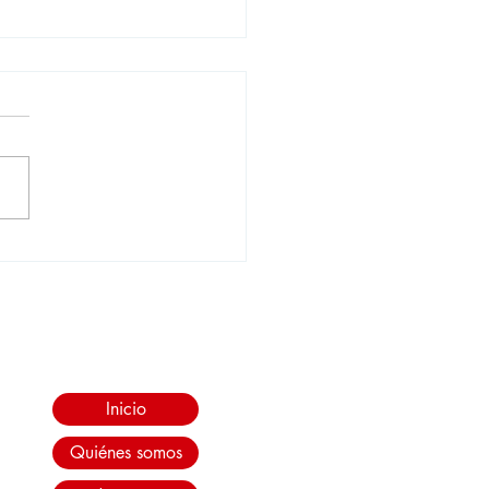
o creer: Ferrari
enta la rentabilidad,
la llegada del Luce
Inicio
Quiénes somos