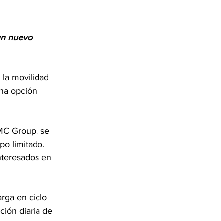
un nuevo 
 la movilidad 
una opción 
JMC Group, se 
po limitado. 
nteresados en 
rga en ciclo 
ión diaria de 