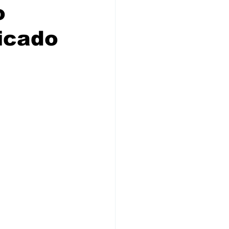
o
icado