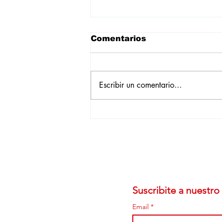
Comentarios
Escribir un comentario...
Empadronamientos de
julio: leve baja, con más
marcas registrada y
Chevrolet como líder
Suscribite a nuestro 
Email