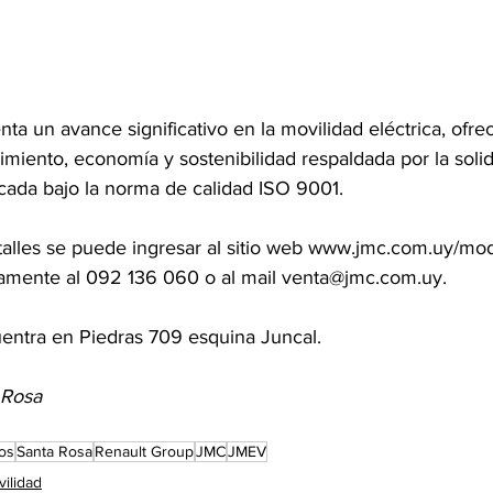
a un avance significativo en la movilidad eléctrica, ofre
miento, economía y sostenibilidad respaldada por la soli
icada bajo la norma de calidad ISO 9001.
lles se puede ingresar al sitio web 
www.jmc.com.uy/mod
camente al 092 136 060 o al mail 
venta@jmc.com.uy
. 
entra en Piedras 709 esquina Juncal.
 Rosa
cos
Santa Rosa
Renault Group
JMC
JMEV
vilidad