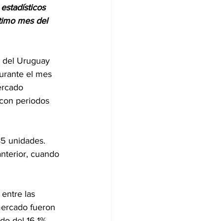
stadísticos 
ptimo mes del 
 del Uruguay 
urante el mes 
ercado 
con periodos 
85 unidades. 
nterior, cuando 
entre las 
mercado fueron 
o del 16.1%. 