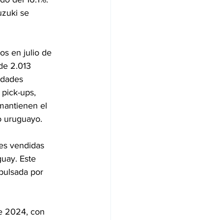
zuki se 
s en julio de 
de 2.013 
idades 
pick-ups, 
mantienen el 
o uruguayo.
es vendidas 
uay. Este 
pulsada por 
e 2024, con 