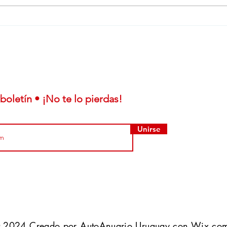
A pesar de Trump, Kia
De n
invierte en México para
aum
fabricar el eléctrico EV3
con 
boletín • ¡No te lo pierdas!
Unirse
 2024 Creado por AutoAnuario Uruguay con
Wix.co