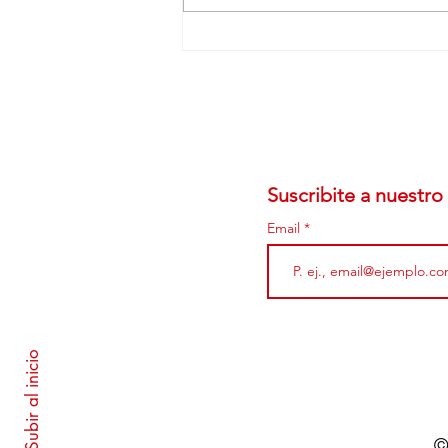
Empadronamientos de
julio: leve baja, con más
marcas registrada y
Chevrolet como líder
Suscribite a nuestro 
Email
Subir al inicio
©