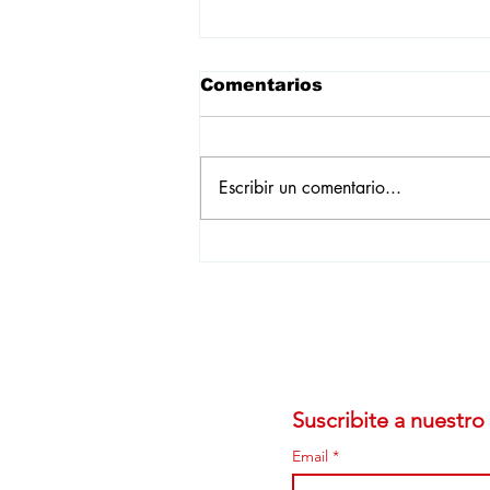
Comentarios
Escribir un comentario...
Lanzamiento local: con
aires de nostalgia, llegó
Microlino a Uruguay
Suscribite a nuestro 
Email