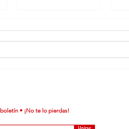
Lanzamiento local: JMC
Emp
Grand Avenue suma
juli
variantes Off Road y
mar
automática en Uruguay
Che
boletín • ¡No te lo pierdas!
Unirse