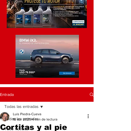
Entrada
Todas las entradas
Luis Piedra-Cueva
Todas las entradas
18 abr 2025
4 min de lectura
Cortitas y al pie
Todo noticias