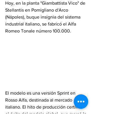
Hoy, en la planta "Giambattista Vico" de 
Stellantis en Pomigliano d'Arco 
(Nápoles), buque insignia del sistema 
industrial italiano, se fabricó el Alfa 
Romeo Tonale número 100.000. 
El modelo es una versión Sprint en 
Rosso Alfa, destinada al mercado 
italiano. El hito de producción certifica 
el éxito del modelo global, que marcó la 
entrada de la marca Alfa Romeo en la 
nueva era de la electrificación, sin dejar 