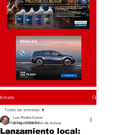
Entrada
Todas las entradas
Luis Piedra-Cueva
Todas las entradas
20 ago 2025
3 min de lectura
Lanzamiento local:
Todo noticias