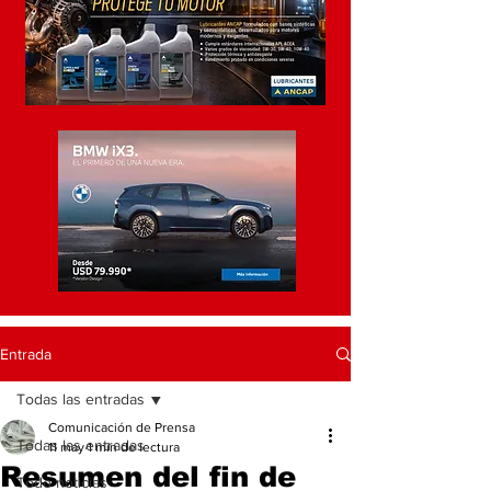
Entrada
Todas las entradas
Comunicación de Prensa
Todas las entradas
11 may
1 min de lectura
Resumen del fin de
Todo noticias