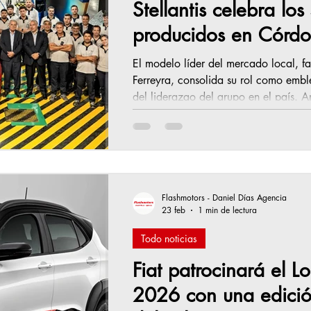
Stellantis celebra lo
producidos en Córdo
El modelo líder del mercado local, fa
Ferreyra, consolida su rol como emble
del liderazgo del grupo en el país. A
alcanzó un nuevo hito industrial con
500.000 del Fiat Cronos en su Polo Industrial Córdoba, reafirmando el rol
estratégico del modelo como referen
la producción nacional. Durante 202
Flashmotors - Daniel Días Agencia
23 feb
1 min de lectura
Todo noticias
Fiat patrocinará el L
2026 con una edición