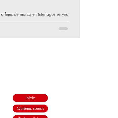
 a fines de marzo en Interlagos servirá
 nuevo modelo, del que fabricarán
lapalooza Fiat es patrocinador
es de los brasileños - los autos y la
 especial del SUV compacto Pulse.
e se basa en l
Inicio
Quiénes somos