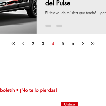
del Pulse
El festival de música que tendrá lugar
de escenario también para mostrar el
solo 550 unidades. En nombre de Lol
principal del Lollapalooza Brasil por segundo año consecutivo. Para
celebrar la alianza que une dos pasion
música - la marca lanza una edición
2
3
4
5
6
Exclusiva y limitada, esta edición, qu
boletín • ¡No te lo pierdas!
Unirse