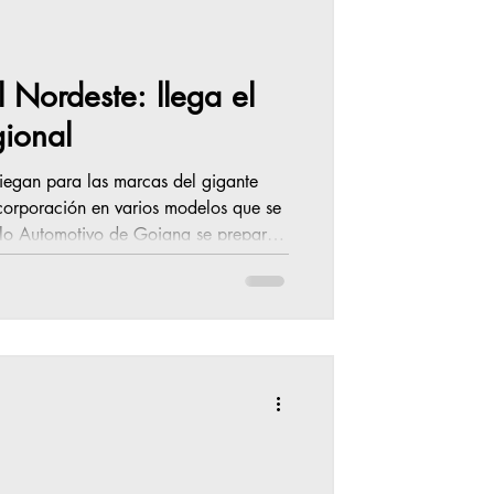
el Nordeste: llega el
gional
liegan para las marcas del gigante
corporación en varios modelos que se
con el lanzamiento de su primer modelo
apoya en la tecnología Bio-Hybrid , que
ra optimizar el torque y la eficiencia,