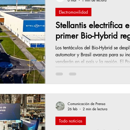
6 mar
1 min de lectura
Electromovilidad
Stellantis electrifica 
primer Bio-Hybrid re
Los tentáculos del Bio-Hybrid se desp
automotor y Brasil avanza para su in
venderán en el país y la región. El Polo Automotivo de Goiana se prepara
para marcar un hito en la industria 
híbrido ligero flex. Esta apuesta se 
utiliza un sistema eléctrico de 48V pa
una innovación que ya vuela en
Comunicación de Prensa
26 feb
2 min de lectura
Todo noticias