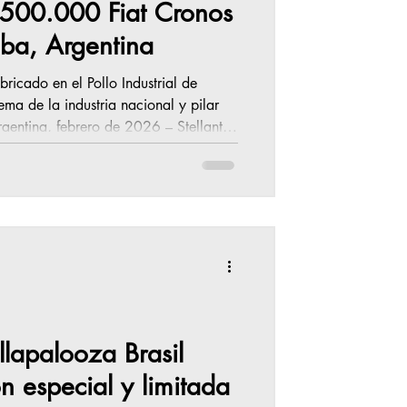
s 500.000 Fiat Cronos
ba, Argentina
bricado en el Pollo Industrial de
ma de la industria nacional y pilar
rgentina, febrero de 2026 – Stellantis
 la producción de la unidad número
te del mercado argentino y símbolo de
5, el
ollapalooza Brasil
 especial y limitada