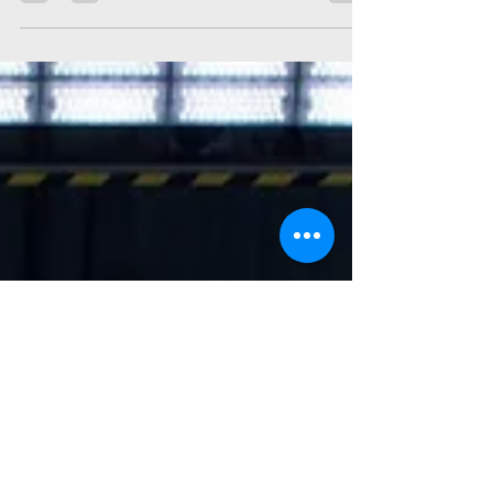
ahora a nuestro país la totalmente renovada
evolución de Groove, dotada de más
seguridad, más grande y amplia y con mayor
tecnología que su antecesora. Montevideo, 10
de marzo de 2026 – Chevrolet lanza
oficialmente en Uruguay la nueva Chevrolet
Groove 2026, un SUV que evoluciona de
manera integral y eleva su propuesta dentro
del segmento, incorporando más seguridad,
mayor espacio interior, un