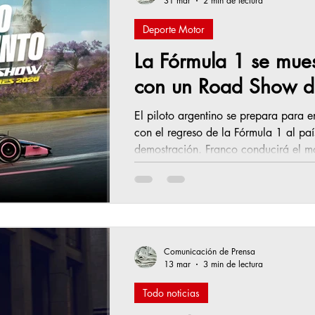
31 mar
2 min de lectura
Deporte Motor
La Fórmula 1 se mues
con un Road Show d
El piloto argentino se prepara para e
con el regreso de la Fórmula 1 al paí
demostración. Franco conducirá el
, impulsado por un motor V8 Renault,
Alpine Formula One Team , por las ca
abril de 2026. De esta manera, Franc
en manejar un auto de Fórmula 1 en l
Comunicación de Prensa
13 mar
3 min de lectura
Todo noticias