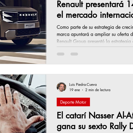
Renault presentará 
el mercado internac
Como parte de su estrategia de creci
marca apuntará a ampliar su oferta de
Renault Group presentó la estrategia global de la marca de vehículos
francesa que, bajo el nombre “futuRE
hasta 2030 con una fuerte apuesta por
tanto a nivel europeo como en otros 
anunció el lanzamiento de 14 nuevos
Luis Piedra-Cueva
19 ene
2 min de lectura
Deporte Motor
El catarí Nasser Al-A
gana su sexto Rally 