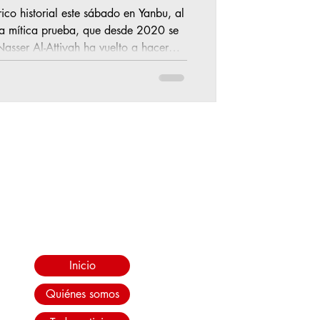
rico historial este sábado en Yanbu, al
 la mítica prueba, que desde 2020 se
Nasser Al-Attiyah ha vuelto a hacer
uistar su sexto título del Rally Dakar
su dominio en la mítica prueba que se
ía el
Inicio
Quiénes somos