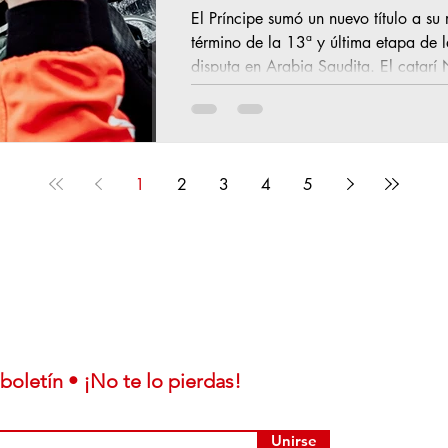
El Príncipe sumó un nuevo título a su 
término de la 13ª y última etapa de
disputa en Arabia Saudita. El catarí 
historia en el mundo del motor al conq
este sábado en Yanbu, consolidando 
celebra en territorio saudí desde 2020. Esta victoria no solo ampl
impresionante palmarés del piloto
1
2
3
4
5
boletín • ¡No te lo pierdas!
Unirse