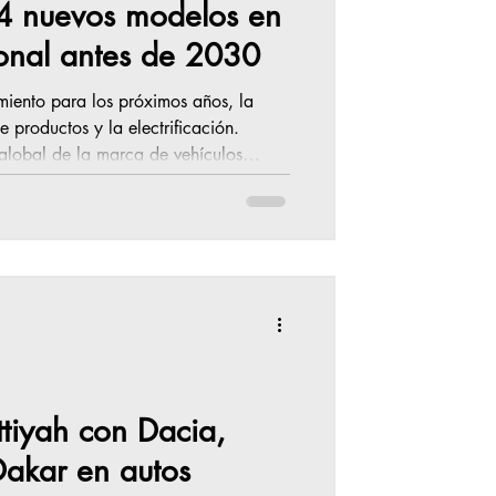
14 nuevos modelos en
ional antes de 2030
miento para los próximos años, la
 productos y la electrificación.
ady” , busca potenciar su crecimiento
 los productos y la electrificación,
mercados. Por un lado, Renault
 modelos a nivel in
ttiyah con Dacia,
Dakar en autos