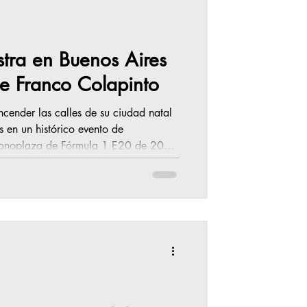
tra en Buenos Aires
e Franco Colapinto
ncender las calles de su ciudad natal
s en un histórico evento de
 monoplaza de Fórmula 1 E20 de 2012
 con los colores oficiales del BWT
lles del barrio de Palermo el 26 de
o se convertirá en el primer argentino
as calles de Buen