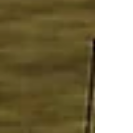
categoría. Resumen: *Octava fecha en el
Autódromo urbano de Macao *Carreras 19 y
20 que pondrán punto final a la temporada
*Santiago Urrutia tiene chances de alcanzar
el tercer lugar en el Mundial El intrincado y a
la vez mí