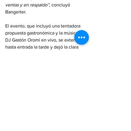
ventas y en respaldo”,
 concluyó 
Bangerter. 
El evento, que incluyó una tentadora 
propuesta gastronómica y la música del 
DJ Gastón Oromí en vivo, se extendió 
hasta entrada la tarde y dejó la clara 
sensación de que muy pronto habrá de 
repetirse.
Comunicación Magna Uruguay
Automóviles
Test Drive
Mazda
Magna Motors
Todo noticias