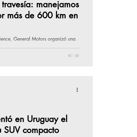
 travesía: manejamos
por más de 600 km en
rience, General Motors organizó una
 la prensa especializada de buena
 lo largo de dos días pudimos manejar
ncias de San Luis y Santa Fe, del
rnos a unos cuantos años atrás para
eza semejante. Bastante antes de la
 marcas lograban d
ntó en Uruguay el
u SUV compacto