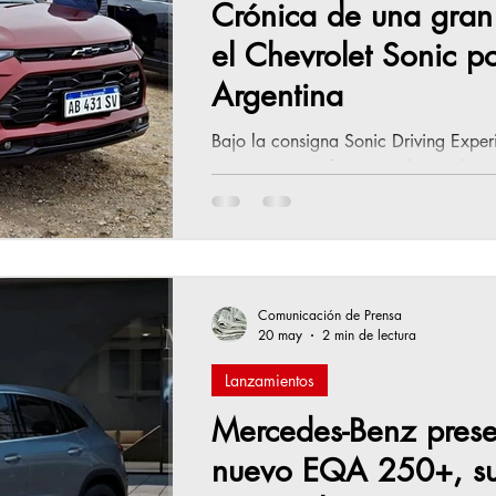
Crónica de una gran
el Chevrolet Sonic 
Argentina
Bajo la consigna Sonic Driving Expe
instancia poco frecuente destinada a
parte de nuestra región, en la que a
el flamante SUV Coupé entre las provi
vecino país. Tendríamos que remonta
poder encontrar un evento de natural
pandemia de 2020, todavía algunas
Comunicación de Prensa
20 may
2 min de lectura
Lanzamientos
Mercedes-Benz prese
nuevo EQA 250+, s