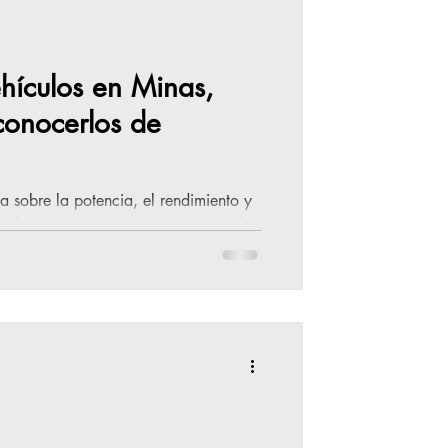
ehículos en Minas,
 conocerlos de
a sobre la potencia, el rendimiento y
realizó una presentación dinámica de
aliza en el país, junto a clientes y
sentada en Uruguay por Santa Rosa,
,500) los modelos de camiones S-
is Cabina 35-150 y el Minibus 50-
radores, quienes a