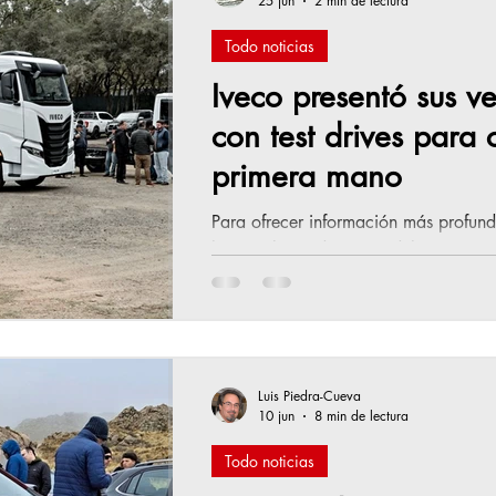
25 jun
2 min de lectura
Todo noticias
Iveco presentó sus v
con test drives para
primera mano
Para ofrecer información más profund
la tecnología de sus modelos, Iveco 
cuatro líneas de productos que comerci
público interesado. La marca, repre
presentó en Delcop (Ruta 8, km. 122
Way 480, Tector 11-190, Daily Chas
170 ante clientes y potenciales comp
Luis Piedra-Cueva
10 jun
8 min de lectura
Todo noticias