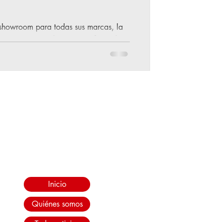
 showroom para todas sus marcas, la
SUV compacto eléctrico, y ofrece dos
uienes quieran conocerlo de primera
026 - De la mano de Inchcape
rcedes-Benz en nuestro mercado, llega
QA 250+, un SUV compacto 100%
gía y eficiencia, consolidán
Inicio
Quiénes somos