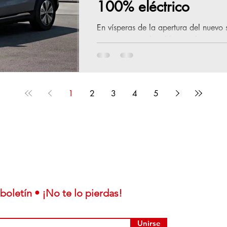
100% eléctrico
En vísperas de la apertura del nuevo
representación local lanza el nuevo 
fines de semana de test drive para q
mano. Montevideo, 19 de mayo de 2
Uruguay, representante oficial de Me
al país el nuevo Mercedes-Benz E
1
2
3
4
5
eléctrico que combina diseño, tecnolo
boletín • ¡No te lo pierdas!
Unirse