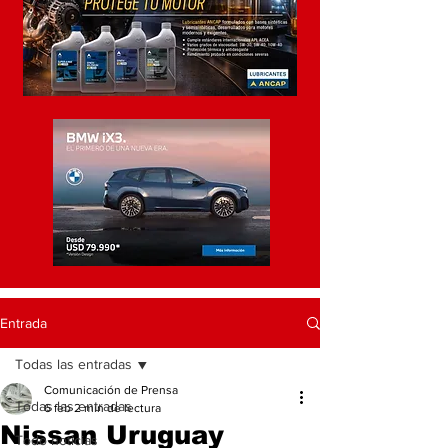
Entrada
Todas las entradas
Comunicación de Prensa
Todas las entradas
6 feb
2 min de lectura
Nissan Uruguay
Todo noticias