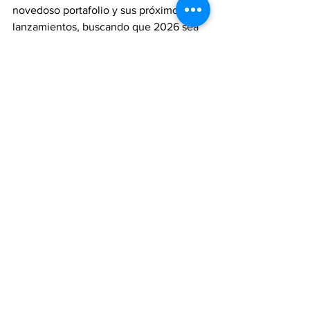
novedoso portafolio y sus próximos 
lanzamientos, buscando que 2026 sea 
un año de innovación, crecimiento y 
nuevas experiencias de movilidad.
Para conocer más sobre los distintos 
modelos de la marca se puede ingresar 
a la web https://www.nissan.com.uy/ o 
visitar los locales de la red de 
concesionarios Nissan de todo el país.
Comunicación Santa Rosa
Automóviles
Santa Rosa
Nissan
SUV
Kicks
Nissan Uruguay
Magnite
Todo noticias