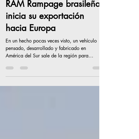
De aquí para allá: la
RAM Rampage brasileña
inicia su exportación
hacia Europa
En un hecho pocas veces visto, un vehículo
pensado, desarrollado y fabricado en
América del Sur sale de la región para
ingresar a los mercados del viejo mundo.
Stellantis ha iniciado la exportación de la
pickup Rampage al mercado europeo,
marcando un nuevo capítulo en la trayectoria
de expansión global del grupo
automovilístico. Se trata del primer vehículo
de la marca Ram completamente desarrollado
y fabricado fuera de Norteamérica en cruzar