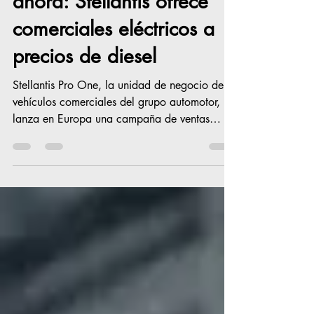
Solo en Europa, por
ahora: Stellantis ofrece
comerciales eléctricos a
precios de diesel
Stellantis Pro One, la unidad de negocio de
vehículos comerciales del grupo automotor,
lanza en Europa una campaña de ventas
ofreciendo vehículos eléctricos de batería a
igual precio que sus semejantes con motores
diésel Hasta finales de junio, Stellantis Pro
One ofrece versiones eléctricas de toda la
gama de furgonetas compactas y medianas al
mismo precio que sus equivalentes diésel para
apoyar a todos los clientes profesionales en la
transición energética. ÁMSTERDAM, 5 de m