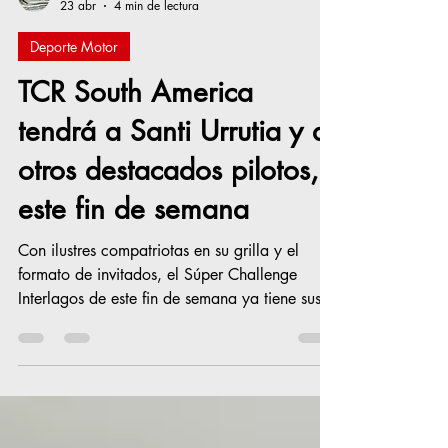
Comunicación de Prensa
23 abr
4 min de lectura
Deporte Motor
TCR South America
tendrá a Santi Urrutia y a
otros destacados pilotos,
este fin de semana
Con ilustres compatriotas en su grilla y el
formato de invitados, el Súper Challenge
Interlagos de este fin de semana ya tiene sus
21 duplas confirmadas con la presencia de
campeones del Stock Car y del TCR Europe
San Pablo (Brasil), 20 de abril de 2026 — El
TCR South America Banco BRB volverá a tener