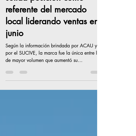
sólida posición como
referente del mercado
local liderando ventas en
junio
Según la información brindada por ACAU y
por el SUCIVE, la marca fue la única entre las
de mayor volumen que aumentó su
participación en el mercado uruguayo, en
comparación con el mes anterior. Montevideo,
Uruguay, julio de 2026. En un momento de
profunda transformación para la industria
automotriz, donde conviven nuevas
tecnologías, la electrificación y consumidores
con necesidades cada vez más diversas,
Chevrolet ratifica su posición como referente